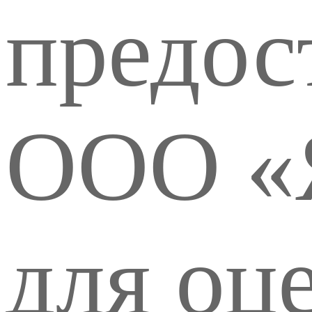
предос
ООО «
для оц