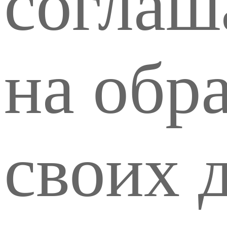
соглаш
на обр
своих 