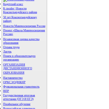
Кадетский класс
K-insider | Новости
Красногвардейского района
50 лет Красногвардейскому
району
Новости Минпросвещения России
Проект «Школа Минпросвещения
России»
Независимая оценка качества
образования
Охрана труда
Лагерь
Прием в образовательную
организацию
ОРГАНИЗАЦИЯ
ДИСТАНЦИОННОГО
ОБРАЗОВАНИЯ
Наставничество
ОРКСЭ/ОДНКНР
Функциональная грамотность
ВПР
Государственная итоговая
аттестация (ОГЭ И ЕГЭ)
Профильное обучение
Всероссийская олимпиада