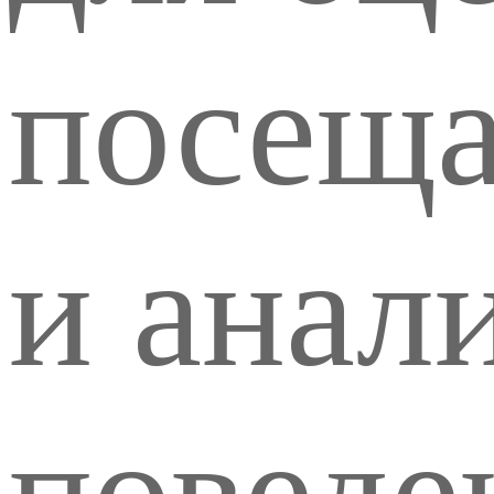
посеща
и анал
поведе