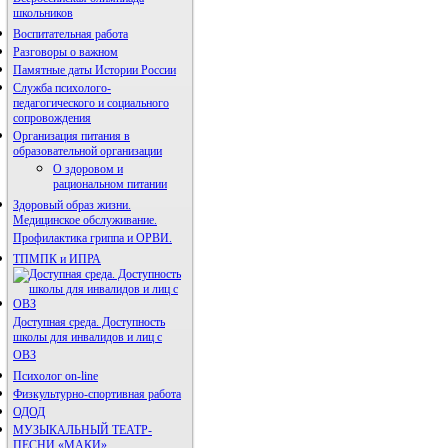
школьников
Воспитательная работа
Разговоры о важном
Памятные даты Истории России
Служба психолого-
педагогического и социального
сопровождения
Организация питания в
образовательной организации
О здоровом и
рациональном питании
Здоровый образ жизни.
Медицинское обслуживание.
Профилактика гриппа и ОРВИ.
ТПМПК и ИПРА
Доступная среда. Доступность
школы для инвалидов и лиц с
ОВЗ
Психолог on-line
Физкультурно-спортивная работа
ОДОД
МУЗЫКАЛЬНЫЙ ТЕАТР-
ПЕСНИ «МАКИ»