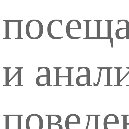
посеща
и анал
поведе