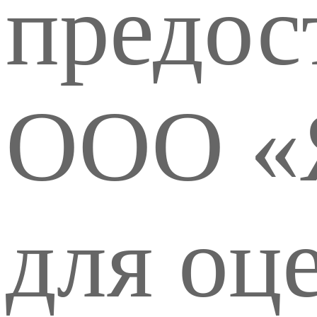
предос
ООО «
для оц