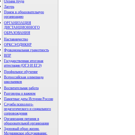
Охрана труда
Лагерь
Прием в образовательную
организацию
ОРГАНИЗАЦИЯ
ДИСТАНЦИОННОГО
ОБРАЗОВАНИЯ
Наставничество
ОРКСЭ/ОДНКНР
Функциональная грамотность
ВПР
Государственная итоговая
аттестация (ОГЭ И ЕГЭ)
Профильное обучение
Всероссийская олимпиада
школьников
Воспитательная работа
Разговоры о важном
Памятные даты Истории России
Служба психолого-
педагогического и социального
сопровождения
Организация питания в
образовательной организации
Здоровый образ жизни.
Медицинское обслуживание.