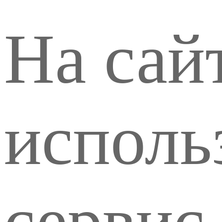
На сай
исполь
сервис 