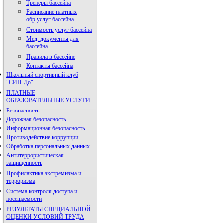
Тренеры бассейна
Расписание платных
обр.услуг бассейна
Стоимость услуг бассейна
Мед. документы для
бассейна
Правила в бассейне
Контакты бассейна
Школьный спортивный клуб
"СИН-До"
ПЛАТНЫЕ
ОБРАЗОВАТЕЛЬНЫЕ УСЛУГИ
Безопасность
Дорожная безопасность
Информационная безопасность
Противодействие коррупции
Обработка персональных данных
Антитеррористическая
защищенность
Профилактика экстремизма и
терроризма
Система контроля доступа и
посещаемости
РЕЗУЛЬТАТЫ СПЕЦИАЛЬНОЙ
ОЦЕНКИ УСЛОВИЙ ТРУДА