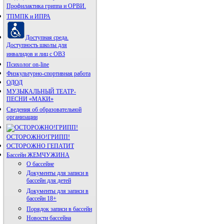
Профилактика гриппа и ОРВИ.
ТПМПК и ИПРА
Доступная среда.
Доступность школы для
инвалидов и лиц с ОВЗ
Психолог on-line
Физкультурно-спортивная работа
ОДОД
МУЗЫКАЛЬНЫЙ ТЕАТР-
ПЕСНИ «МАКИ»
Сведения об образовательной
организации
ОСТОРОЖНО!ГРИПП!
ОСТОРОЖНО ГЕПАТИТ
Бассейн ЖЕМЧУЖИНА
О бассейне
Документы для записи в
бассейн для детей
Документы для записи в
бассейн 18+
Порядок записи в бассейн
Новости бассейна