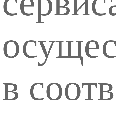
сервис
осущес
в соот