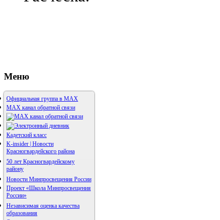
Меню
Официальная группа в МАХ
MAX канал обратной связи
Кадетский класс
K-insider | Новости
Красногвардейского района
50 лет Красногвардейскому
району
Новости Минпросвещения России
Проект «Школа Минпросвещения
России»
Независимая оценка качества
образования