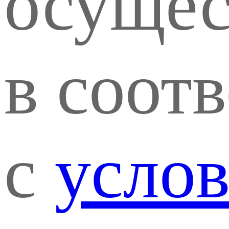
осущес
в соот
с
усло