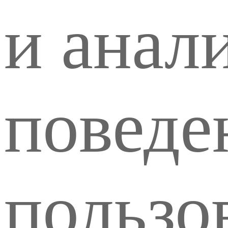
и анал
поведе
пользо