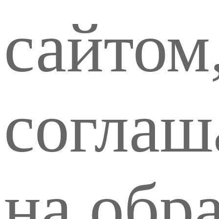
сайтом
соглаш
на обр