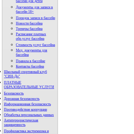
бассейн для детей
Документы для записи в
бассейн 18+
Порядок записи в бассейн
Новости бассейна
Тренеры бассейна
Расписание платных
обр.услуг бассейна
Стоимость услуг бассейна
Мед. документы для
бассейна
Правила в бассейне
Контакты бассейна
Школьный спортивный клуб
"СИН-До"
ПЛАТНЫЕ
ОБРАЗОВАТЕЛЬНЫЕ УСЛУГИ
Безопасность
Дорожная безопасность
Информационная безопасность
Противодействие коррупции
Обработка персональных данных
Антитеррористическая
защищенность
Профилактика экстремизма и