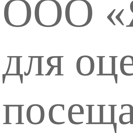
ООО «
для оц
посеща