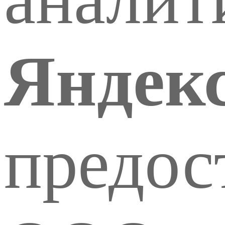
Яндек
предос