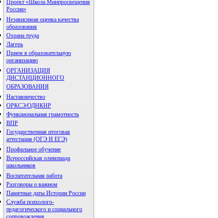
Проект «Школа Минпросвещения
России»
Независимая оценка качества
образования
Охрана труда
Лагерь
Прием в образовательную
организацию
ОРГАНИЗАЦИЯ
ДИСТАНЦИОННОГО
ОБРАЗОВАНИЯ
Наставничество
ОРКСЭ/ОДНКНР
Функциональная грамотность
ВПР
Государственная итоговая
аттестация (ОГЭ И ЕГЭ)
Профильное обучение
Всероссийская олимпиада
школьников
Воспитательная работа
Разговоры о важном
Памятные даты Истории России
Служба психолого-
педагогического и социального
сопровождения