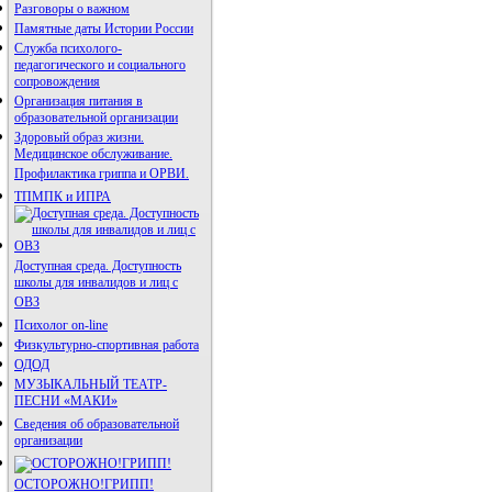
Разговоры о важном
Памятные даты Истории России
Служба психолого-
педагогического и социального
сопровождения
Организация питания в
образовательной организации
Здоровый образ жизни.
Медицинское обслуживание.
Профилактика гриппа и ОРВИ.
ТПМПК и ИПРА
Доступная среда. Доступность
школы для инвалидов и лиц с
ОВЗ
Психолог on-line
Физкультурно-спортивная работа
ОДОД
МУЗЫКАЛЬНЫЙ ТЕАТР-
ПЕСНИ «МАКИ»
Сведения об образовательной
организации
ОСТОРОЖНО!ГРИПП!