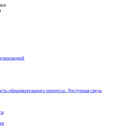
и
рганизацией
ть образовательного процесса. Доступная среда
ся
ии