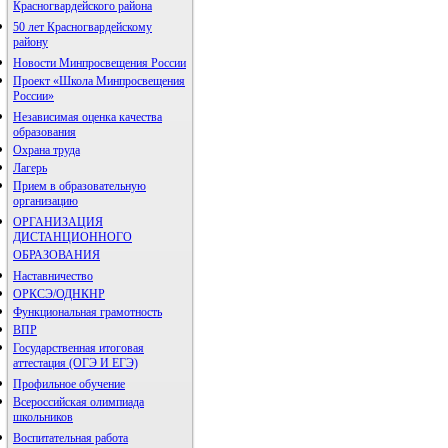
Красногвардейского района
50 лет Красногвардейскому
району
Новости Минпросвещения России
Проект «Школа Минпросвещения
России»
Независимая оценка качества
образования
Охрана труда
Лагерь
Прием в образовательную
организацию
ОРГАНИЗАЦИЯ
ДИСТАНЦИОННОГО
ОБРАЗОВАНИЯ
Наставничество
ОРКСЭ/ОДНКНР
Функциональная грамотность
ВПР
Государственная итоговая
аттестация (ОГЭ И ЕГЭ)
Профильное обучение
Всероссийская олимпиада
школьников
Воспитательная работа