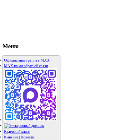
Меню
Официальная группа в МАХ
MAX канал обратной связи
Кадетский класс
K-insider | Новости