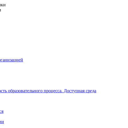
и
рганизацией
ть образовательного процесса. Доступная среда
ся
ии