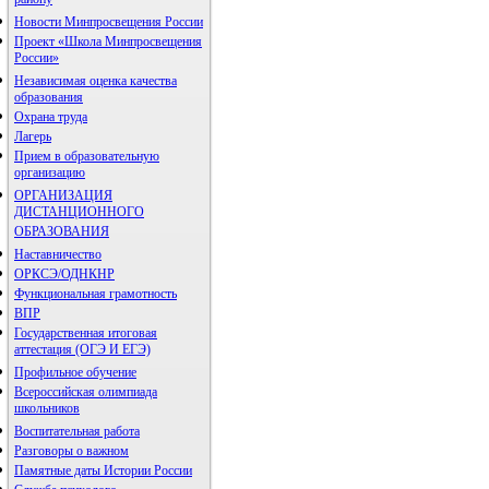
району
Новости Минпросвещения России
Проект «Школа Минпросвещения
России»
Независимая оценка качества
образования
Охрана труда
Лагерь
Прием в образовательную
организацию
ОРГАНИЗАЦИЯ
ДИСТАНЦИОННОГО
ОБРАЗОВАНИЯ
Наставничество
ОРКСЭ/ОДНКНР
Функциональная грамотность
ВПР
Государственная итоговая
аттестация (ОГЭ И ЕГЭ)
Профильное обучение
Всероссийская олимпиада
школьников
Воспитательная работа
Разговоры о важном
Памятные даты Истории России