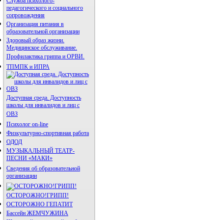
Служба психолого-
педагогического и социального
сопровождения
Организация питания в
образовательной организации
Здоровый образ жизни.
Медицинское обслуживание.
Профилактика гриппа и ОРВИ.
ТПМПК и ИПРА
Доступная среда. Доступность
школы для инвалидов и лиц с
ОВЗ
Психолог on-line
Физкультурно-спортивная работа
ОДОД
МУЗЫКАЛЬНЫЙ ТЕАТР-
ПЕСНИ «МАКИ»
Сведения об образовательной
организации
ОСТОРОЖНО!ГРИПП!
ОСТОРОЖНО ГЕПАТИТ
Бассейн ЖЕМЧУЖИНА